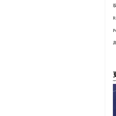
R
P
~